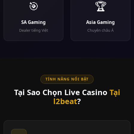
🎯
🏆
SA Gaming
Asia Gaming
Dealer tiếng Việt
Chuyên châu Á
TÍNH NĂNG NỔI BẬT
Tại Sao Chọn Live Casino
Tại
l2beat
?