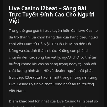
Live Casino l2beat – Sòng Bài
Trực Tuyến Đỉnh Cao Cho Người
Việt
Trong thế giới giải trí trực tuyến hiện đại, Live Casino
đã trở thành lựa chọn hàng đầu của hàng triệu người
chơi Việt Nam từ Hà Nội, TP. Hồ Chí Minh đến Đà
Nẵng và các tỉnh thành khác. Không còn phải di
chuyển đến các sòng bài vật lý, người chơi có thể tận
hưởng không khí casino sang trọng ngay tại nhà với
chất lượng hình ảnh HD và dealer người thật phát
trực tiếp. l2beat tự hào là một trong những nền tảng
Live Casino uy tín và chất lượng nhất tại thị trường
Việt Nam.
Điểm khác biệt lớn nhất của Live Casino tại l2beat so