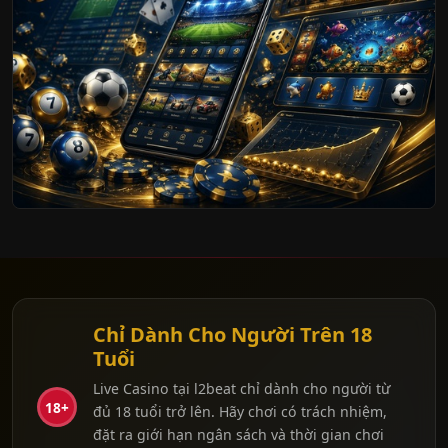
Chỉ Dành Cho Người Trên 18
Tuổi
Live Casino tại l2beat chỉ dành cho người từ
18+
đủ 18 tuổi trở lên. Hãy chơi có trách nhiệm,
đặt ra giới hạn ngân sách và thời gian chơi