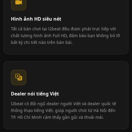
Hình ảnh HD siêu nét
Tất cả bàn chơi tại l2beat đều được phát trực tiếp với
chất lượng hình ảnh Full HD, đảm bảo bạn không bỏ lỡ
bất kỳ chi tiết nào trên bàn bài.
Dealer nói tiếng Việt
l2beat có đội ngũ dealer người Việt và dealer quốc tế
thông thạo tiếng Việt, giúp người chơi từ Hà Nội đến
TP. Hồ Chí Minh cảm thấy gần gũi và thoải mái.