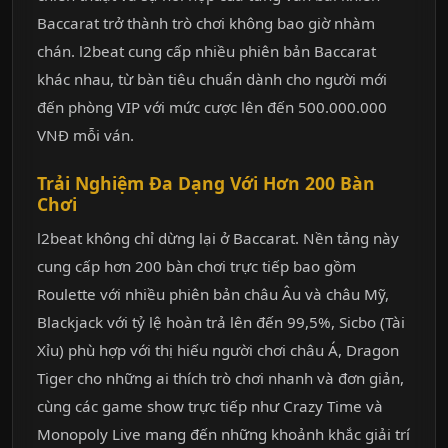
Baccarat trở thành trò chơi không bao giờ nhàm
chán. l2beat cung cấp nhiều phiên bản Baccarat
khác nhau, từ bàn tiêu chuẩn dành cho người mới
đến phòng VIP với mức cược lên đến 500.000.000
VNĐ mỗi ván.
Trải Nghiệm Đa Dạng Với Hơn 200 Bàn
Chơi
l2beat không chỉ dừng lại ở Baccarat. Nền tảng này
cung cấp hơn 200 bàn chơi trực tiếp bao gồm
Roulette với nhiều phiên bản châu Âu và châu Mỹ,
Blackjack với tỷ lệ hoàn trả lên đến 99,5%, Sicbo (Tài
Xỉu) phù hợp với thị hiếu người chơi châu Á, Dragon
Tiger cho những ai thích trò chơi nhanh và đơn giản,
cùng các game show trực tiếp như Crazy Time và
Monopoly Live mang đến những khoảnh khắc giải trí