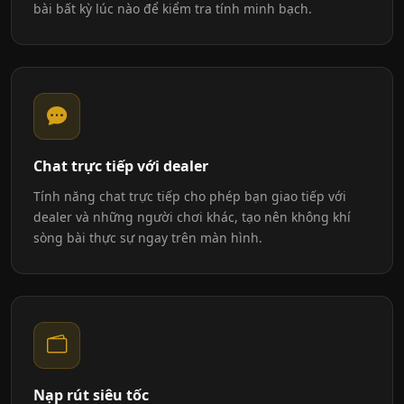
bài bất kỳ lúc nào để kiểm tra tính minh bạch.
Chat trực tiếp với dealer
Tính năng chat trực tiếp cho phép bạn giao tiếp với
dealer và những người chơi khác, tạo nên không khí
sòng bài thực sự ngay trên màn hình.
Nạp rút siêu tốc