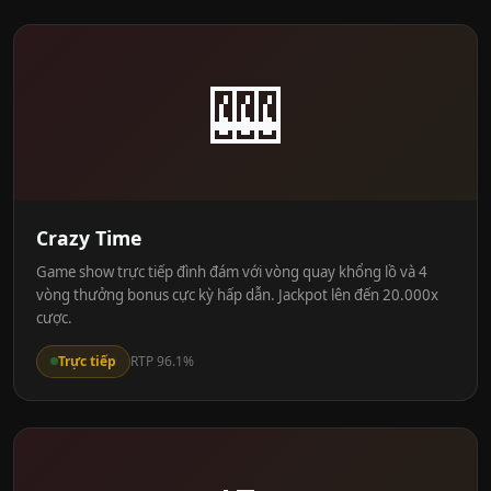
🎰
Crazy Time
Game show trực tiếp đình đám với vòng quay khổng lồ và 4
vòng thưởng bonus cực kỳ hấp dẫn. Jackpot lên đến 20.000x
cược.
Trực tiếp
RTP 96.1%