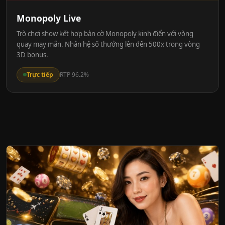
Monopoly Live
Trò chơi show kết hợp bàn cờ Monopoly kinh điển với vòng
quay may mắn. Nhân hệ số thưởng lên đến 500x trong vòng
3D bonus.
Trực tiếp
RTP 96.2%