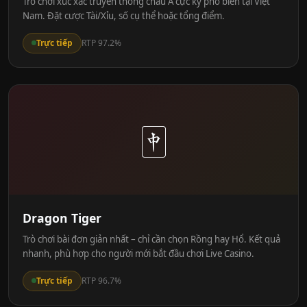
Trò chơi xúc xắc truyền thống châu Á cực kỳ phổ biến tại Việt
Nam. Đặt cược Tài/Xỉu, số cụ thể hoặc tổng điểm.
Trực tiếp
RTP 97.2%
🀄
Dragon Tiger
Trò chơi bài đơn giản nhất – chỉ cần chọn Rồng hay Hổ. Kết quả
nhanh, phù hợp cho người mới bắt đầu chơi Live Casino.
Trực tiếp
RTP 96.7%