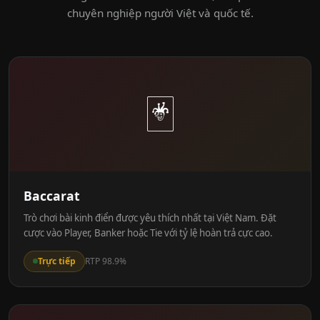
chuyên nghiệp người Việt và quốc tế.
🃏
Baccarat
Trò chơi bài kinh điển được yêu thích nhất tại Việt Nam. Đặt
cược vào Player, Banker hoặc Tie với tỷ lệ hoàn trả cực cao.
Trực tiếp
RTP 98.9%